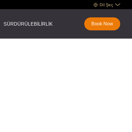
Dil Şeç
Book Now
SÜRDÜRÜLEBİLİRLİK
05:20
08/08/2026